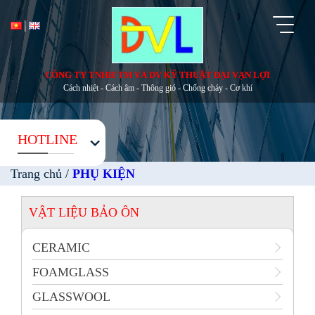
Toggl
naviga
CÔNG TY TNHH TM VÀ DV KỸ THUẬT ĐẠI VẠN LỢI
Cách nhiệt - Cách âm - Thông gió - Chống cháy - Cơ khí
HOTLINE
Trang chủ
/
PHỤ KIỆN
VẬT LIỆU BẢO ÔN
CERAMIC
FOAMGLASS
GLASSWOOL